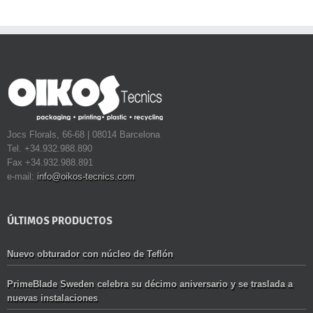
Jocs Florals, 66-68 | 08014 Barcelona
Tel. +34.932.988.890
Fax +34.932.988.891
e-mail:
info@oikos-tecnics.com
ÚLTIMOS PRODUCTOS
Nuevo obturador con núcleo de Teflón
PrimeBlade Sweden celebra su décimo aniversario y se traslada a
nuevas instalaciones