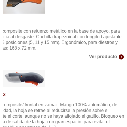
25
 composite con refuerzo metálico en la base de apoyo, para
ncia al desgaste. Cuchilla trapezoidal con longitud ajustable
n 3 posiciones (5, 11 y 15 mm). Ergonómico, para diestros y
das: 168 x 72 mm.
Ver producto
152
 composite/ frontal en zamac. Mango 100% automático, de
dad, la hoja se retrae al reducirse la presión sobre el
nte el corte, aunque no se haya aflojado el gatillo. Bloqueo en
a de salida de la hoja con gran espacio, para evitar el