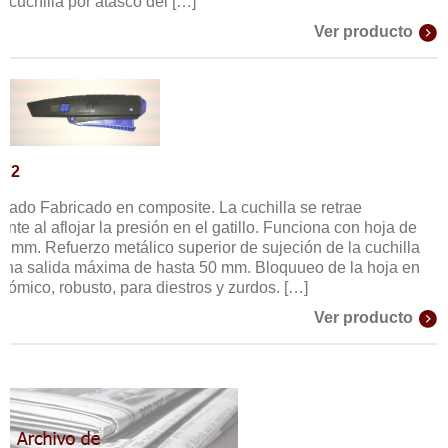
 cuchilla por atasco del […]
Ver producto
672
tado Fabricado en composite. La cuchilla se retrae
te al aflojar la presión en el gatillo. Funciona con hoja de
65 mm. Refuerzo metálico superior de sujeción de la cuchilla
una salida máxima de hasta 50 mm. Bloquueo de la hoja en
nómico, robusto, para diestros y zurdos. […]
Ver producto