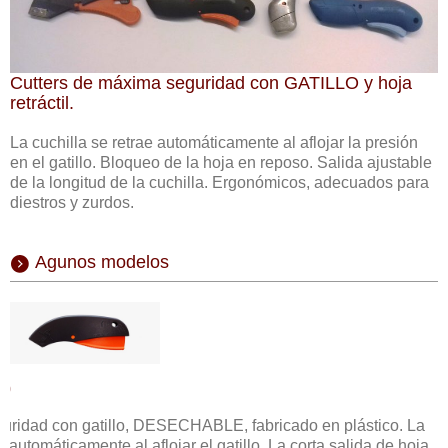
Cutters de máxima seguridad con GATILLO y hoja
retráctil.
La cuchilla se retrae automáticamente al aflojar la presión
en el gatillo. Bloqueo de la hoja en reposo. Salida ajustable
de la longitud de la cuchilla. Ergonómicos, adecuados para
diestros y zurdos.
Agunos modelos
00
guridad con gatillo, DESECHABLE, fabricado en plástico. La
e automáticamente al aflojar el gatillo. La corta salida de hoja,