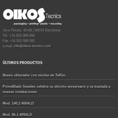
Jocs Florals, 66-68 | 08014 Barcelona
Tel. +34.932.988.890
Fax +34.932.988.891
e-mail:
info@oikos-tecnics.com
ÚLTIMOS PRODUCTOS
Nuevo obturador con núcleo de Teflón
PrimeBlade Sweden celebra su décimo aniversario y se traslada a
nuevas instalaciones
Mod. 140.2.400ALD
Mod. 86.1.489ALD