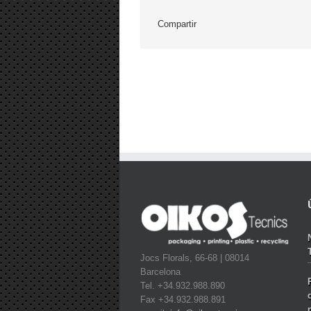
Compartir
Jocs Florals, 66-68 | 08014
Barcelona
Tel. +34.932.988.890
Fax +34.932.988.891